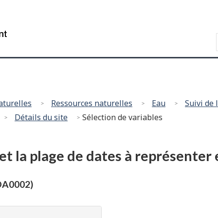
Government
Search
of
Canada
/
Gouvernement
du
Canada
aturelles
Ressources naturelles
Eau
Suivi de 
Détails du site
Sélection de variables
 et la plage de dates à représenter
0DA0002)