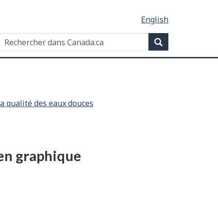
English
Search
Search
Canada.ca
la qualité des eaux douces
 en graphique