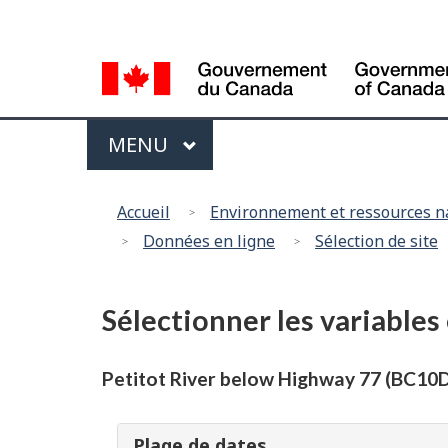
Language
selection
Menu
MAIN
MENU
Accueil
Environnement et ressources n
Données en ligne
Sélection de site
Sélectionner les variables
Petitot River below Highway 77 (BC1
Plage de dates